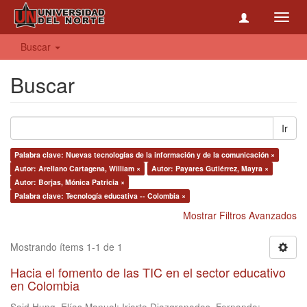
Toggl
navig
Buscar
Buscar
Ir
Palabra clave: Nuevas tecnologías de la información y de la comunicación ×
Autor: Arellano Cartagena, William ×
Autor: Payares Gutiérrez, Mayra ×
Autor: Borjas, Mónica Patricia ×
Palabra clave: Tecnología educativa -- Colombia ×
Mostrar Filtros Avanzados
Mostrando ítems 1-1 de 1
Hacia el fomento de las TIC en el sector educativo
en Colombia
Said Hung, Elías Manuel
;
Iriarte Diazgranados, Fernando
;