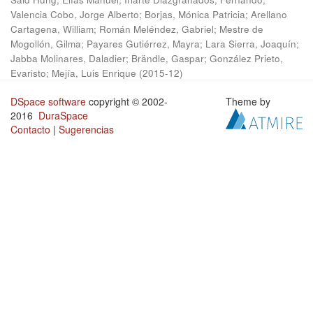
Valencia Cobo, Jorge Alberto
;
Borjas, Mónica Patricia
;
Arellano
Cartagena, William
;
Román Meléndez, Gabriel
;
Mestre de
Mogollón, Gilma
;
Payares Gutiérrez, Mayra
;
Lara Sierra, Joaquín
;
Jabba Molinares, Daladier
;
Brändle, Gaspar
;
González Prieto,
Evaristo
;
Mejía, Luis Enrique
(
2015-12
)
DSpace software
copyright © 2002-
Theme by
2016
DuraSpace
Contacto
|
Sugerencias