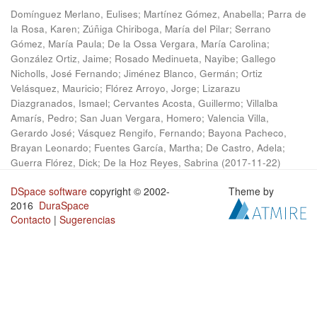
Domínguez Merlano, Eulises
;
Martínez Gómez, Anabella
;
Parra de
la Rosa, Karen
;
Zúñiga Chiriboga, María del Pilar
;
Serrano
Gómez, María Paula
;
De la Ossa Vergara, María Carolina
;
González Ortiz, Jaime
;
Rosado Medinueta, Nayibe
;
Gallego
Nicholls, José Fernando
;
Jiménez Blanco, Germán
;
Ortiz
Velásquez, Mauricio
;
Flórez Arroyo, Jorge
;
Lizarazu
Diazgranados, Ismael
;
Cervantes Acosta, Guillermo
;
Villalba
Amarís, Pedro
;
San Juan Vergara, Homero
;
Valencia Villa,
Gerardo José
;
Vásquez Rengifo, Fernando
;
Bayona Pacheco,
Brayan Leonardo
;
Fuentes García, Martha
;
De Castro, Adela
;
Guerra Flórez, Dick
;
De la Hoz Reyes, Sabrina
(
2017-11-22
)
DSpace software
copyright © 2002-
Theme by
2016
DuraSpace
Contacto
|
Sugerencias