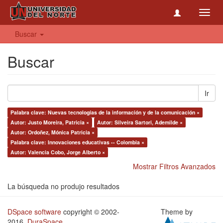
Toggl
navig
Buscar
Buscar
Ir
Palabra clave: Nuevas tecnologías de la información y de la comunicación ×
Autor: Justo Moreira, Patricia ×
Autor: Silveira Sartori, Ademilde ×
Autor: Ordoñez, Mónica Patricia ×
Palabra clave: Innovaciones educativas -- Colombia ×
Autor: Valencia Cobo, Jorge Alberto ×
Mostrar Filtros Avanzados
La búsqueda no produjo resultados
DSpace software
copyright © 2002-
Theme by
2016
DuraSpace