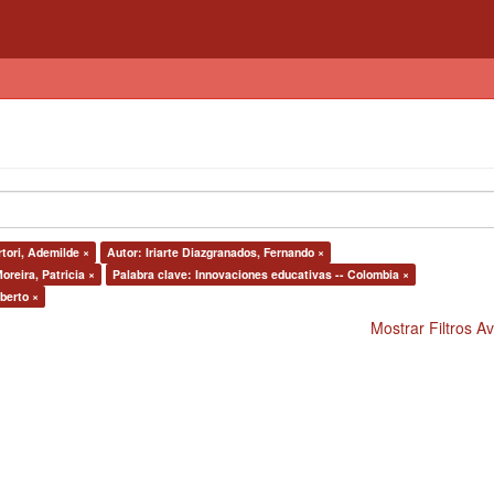
rtori, Ademilde ×
Autor: Iriarte Diazgranados, Fernando ×
oreira, Patricia ×
Palabra clave: Innovaciones educativas -- Colombia ×
berto ×
Mostrar Filtros 