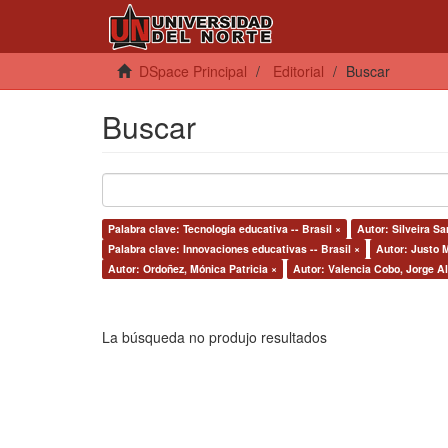
DSpace Principal
Editorial
Buscar
Buscar
Palabra clave: Tecnología educativa -- Brasil ×
Autor: Silveira Sa
Palabra clave: Innovaciones educativas -- Brasil ×
Autor: Justo M
Autor: Ordoñez, Mónica Patricia ×
Autor: Valencia Cobo, Jorge Al
La búsqueda no produjo resultados