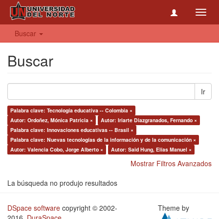
Toggl
navig
Buscar
Buscar
Ir
Palabra clave: Tecnología educativa -- Colombia ×
Autor: Ordoñez, Mónica Patricia ×
Autor: Iriarte Diazgranados, Fernando ×
Palabra clave: Innovaciones educativas -- Brasil ×
Palabra clave: Nuevas tecnologías de la información y de la comunicación ×
Autor: Valencia Cobo, Jorge Alberto ×
Autor: Said Hung, Elías Manuel ×
Mostrar Filtros Avanzados
La búsqueda no produjo resultados
DSpace software
copyright © 2002-
Theme by
2016
DuraSpace