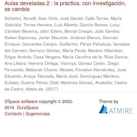
Aulas develadas.2 : la práctica, con investigación,
se cambia
Schettini, Norelli
;
Soto Ortiz, José Daniel
;
Calle Torres, María
Gabriela
;
Torres Herrera, Luis Alberto
;
García Ramos, Lucy
;
Cándelo Becerra, John Edwin
;
Bernal Crespo, Julia Sandra
;
Kleber Espinosa, Javier Mauricio
;
Jiménez Blanco, Germán
Enrique
;
Cervantes Campo, Guillermo
;
Pérez Peñaloza, Vanessa
del Carmen
;
Serrano Gómez, María Paula
;
Moreno Villamizar,
Edgar Andrés
;
Ossa Vergara, María Carolina de la
;
Ríos García,
Ana Liliana
;
Herrera Ortega, Viannys
;
Gómez Cerón, Diego
Fernando
;
Mebarak Chams, Moisés
;
Fontalvo Hernández, José
Eduardo
;
Anaya Taboada, María José
;
Domínguez Merlano,
Eulises
;
Guerra Flórez, Dick
;
Martínez Gómez, Anabella
;
Castro
de Castro, Adela de,
(
2017
)
DSpace software
copyright © 2002-
Theme by
2016
DuraSpace
Contacto
|
Sugerencias