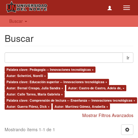
Toggl
navig
Buscar
Buscar
Ir
Palabra clave: Pedagogía -- Innovaciones tecnológicas ×
Autor: Schettini, Norelli ×
Palabra clave: Educación superior -- Innovaciones tecnológicas ×
Autor: Bernal Crespo, Julia Sandra ×
Autor: Castro de Castro, Adela de, ×
Autor: Calle Torres, María Gabriela ×
Palabra clave: Comprensión de lectura -- Enseñanza -- Innovaciones tecnológicas ×
Autor: Guerra Flórez, Dick ×
Autor: Martínez Gómez, Anabella ×
Mostrar Filtros Avanzados
Mostrando ítems 1-1 de 1