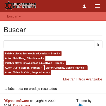
Toggl
navig
Buscar
Buscar
Ir
Palabra clave: Tecnología educativa -- Brasil ×
Autor: Said Hung, Elías Manuel ×
Palabra clave: Innovaciones educativas -- Brasil ×
Autor: Justo Moreira, Patricia ×
Autor: Ordoñez, Mónica Patricia ×
Autor: Valencia Cobo, Jorge Alberto ×
Mostrar Filtros Avanzados
La búsqueda no produjo resultados
DSpace software
copyright © 2002-
Theme by
2016
DuraSpace