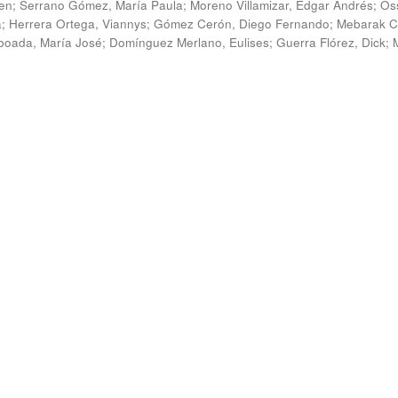
en
;
Serrano Gómez, María Paula
;
Moreno Villamizar, Edgar Andrés
;
Os
a
;
Herrera Ortega, Viannys
;
Gómez Cerón, Diego Fernando
;
Mebarak C
boada, María José
;
Domínguez Merlano, Eulises
;
Guerra Flórez, Dick
;