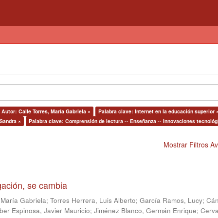
Autor: Calle Torres, María Gabriela ×
Palabra clave: Internet en la educación superior 
 Sandra ×
Palabra clave: Comprensión de lectura -- Enseñanza -- Innovaciones tecnológ
Mostrar Filtros 
igación, se cambia
 María Gabriela
;
Torres Herrera, Luis Alberto
;
García Ramos, Lucy
;
Cán
ber Espinosa, Javier Mauricio
;
Jiménez Blanco, Germán Enrique
;
Cerv