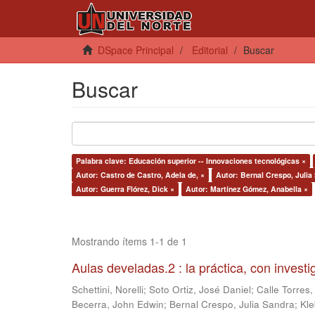
DSpace Principal
Editorial
Buscar
Buscar
Palabra clave: Educación superior -- Innovaciones tecnológicas ×
Autor: Castro de Castro, Adela de, ×
Autor: Bernal Crespo, Julia
Autor: Guerra Flórez, Dick ×
Autor: Martínez Gómez, Anabella ×
Mostrando ítems 1-1 de 1
Aulas develadas.2 : la práctica, con invest
Schettini, Norelli
;
Soto Ortiz, José Daniel
;
Calle Torres,
Becerra, John Edwin
;
Bernal Crespo, Julia Sandra
;
Kle