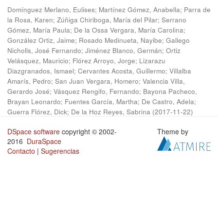
Domínguez Merlano, Eulises
;
Martínez Gómez, Anabella
;
Parra de
la Rosa, Karen
;
Zúñiga Chiriboga, María del Pilar
;
Serrano
Gómez, María Paula
;
De la Ossa Vergara, María Carolina
;
González Ortiz, Jaime
;
Rosado Medinueta, Nayibe
;
Gallego
Nicholls, José Fernando
;
Jiménez Blanco, Germán
;
Ortiz
Velásquez, Mauricio
;
Flórez Arroyo, Jorge
;
Lizarazu
Diazgranados, Ismael
;
Cervantes Acosta, Guillermo
;
Villalba
Amarís, Pedro
;
San Juan Vergara, Homero
;
Valencia Villa,
Gerardo José
;
Vásquez Rengifo, Fernando
;
Bayona Pacheco,
Brayan Leonardo
;
Fuentes García, Martha
;
De Castro, Adela
;
Guerra Flórez, Dick
;
De la Hoz Reyes, Sabrina
(
2017-11-22
)
DSpace software
copyright © 2002-
Theme by
2016
DuraSpace
Contacto
|
Sugerencias