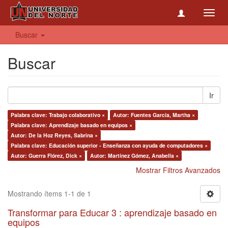
Toggl
navig
Buscar
Buscar
Ir
Palabra clave: Trabajo colaborativo ×
Autor: Fuentes García, Martha ×
Palabra clave: Aprendizaje basado en equipos ×
Autor: De la Hoz Reyes, Sabrina ×
Palabra clave: Educación superior - Enseñanza con ayuda de computadores ×
Autor: Guerra Flórez, Dick ×
Autor: Martínez Gómez, Anabella ×
Mostrar Filtros Avanzados
Mostrando ítems 1-1 de 1
Transformar para Educar 3 : aprendizaje basado en
equipos