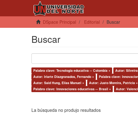
DSpace Principal
Editorial
Buscar
Buscar
Palabra clave: Tecnología educativa -- Colombia ×
Autor: Silveira
Autor: Iriarte Diazgranados, Fernando ×
Palabra clave: Innovacio
Autor: Said Hung, Elías Manuel ×
Autor: Justo Moreira, Patricia ×
Palabra clave: Innovaciones educativas -- Brasil ×
Autor: Valenci
La búsqueda no produjo resultados