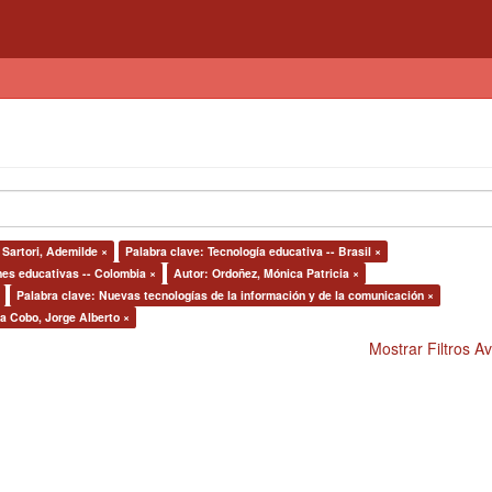
 Sartori, Ademilde ×
Palabra clave: Tecnología educativa -- Brasil ×
nes educativas -- Colombia ×
Autor: Ordoñez, Mónica Patricia ×
Palabra clave: Nuevas tecnologías de la información y de la comunicación ×
a Cobo, Jorge Alberto ×
Mostrar Filtros 