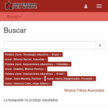
Toggl
navig
Buscar
Buscar
Ir
Palabra clave: Tecnología educativa -- Brasil ×
Autor: Silveira Sartori, Ademilde ×
Palabra clave: Innovaciones educativas -- Colombia ×
Autor: Ordoñez, Mónica Patricia ×
Palabra clave: Innovaciones educativas -- Brasil ×
Autor: Justo Moreira, Patricia ×
Autor: Iriarte Diazgranados, Fernando ×
Autor: Valencia Cobo, Jorge Alberto ×
Mostrar Filtros Avanzados
La búsqueda no produjo resultados