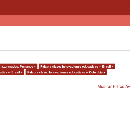
 Diazgranados, Fernando ×
Palabra clave: Innovaciones educativas -- Brasil ×
tiva -- Brasil ×
Palabra clave: Innovaciones educativas -- Colombia ×
Mostrar Filtros 