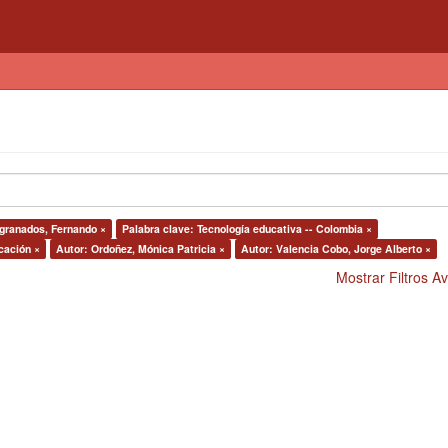
zgranados, Fernando ×
Palabra clave: Tecnología educativa -- Colombia ×
cación ×
Autor: Ordoñez, Mónica Patricia ×
Autor: Valencia Cobo, Jorge Alberto ×
Mostrar Filtros 