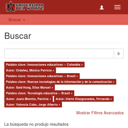
Toggl
navig
Buscar
Buscar
Ir
Palabra clave: Innovaciones educativas -- Colombia ×
Autor: Ordoñez, Mónica Patricia ×
Palabra clave: Innovaciones educativas -- Brasil ×
Palabra clave: Nuevas tecnologías de la información y de la comunicación ×
Autor: Said Hung, Elías Manuel ×
Palabra clave: Tecnología educativa -- Brasil ×
Autor: Justo Moreira, Patricia ×
Autor: Iriarte Diazgranados, Fernando ×
Autor: Valencia Cobo, Jorge Alberto ×
Mostrar Filtros Avanzados
La búsqueda no produjo resultados