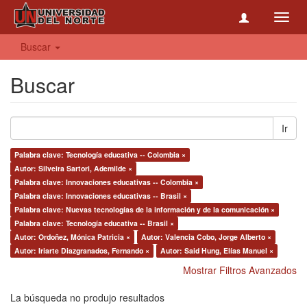
Toggl
navig
Buscar
Buscar
Ir
Palabra clave: Tecnología educativa -- Colombia ×
Autor: Silveira Sartori, Ademilde ×
Palabra clave: Innovaciones educativas -- Colombia ×
Palabra clave: Innovaciones educativas -- Brasil ×
Palabra clave: Nuevas tecnologías de la información y de la comunicación ×
Palabra clave: Tecnología educativa -- Brasil ×
Autor: Ordoñez, Mónica Patricia ×
Autor: Valencia Cobo, Jorge Alberto ×
Autor: Iriarte Diazgranados, Fernando ×
Autor: Said Hung, Elías Manuel ×
Mostrar Filtros Avanzados
La búsqueda no produjo resultados