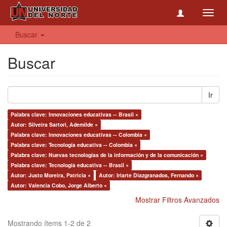
Toggl
navig
Buscar
Buscar
Ir
Palabra clave: Innovaciones educativas -- Brasil ×
Autor: Silveira Sartori, Ademilde ×
Palabra clave: Innovaciones educativas -- Colombia ×
Palabra clave: Tecnología educativa -- Colombia ×
Palabra clave: Nuevas tecnologías de la información y de la comunicación ×
Palabra clave: Tecnología educativa -- Brasil ×
Autor: Justo Moreira, Patricia ×
Autor: Iriarte Diazgranados, Fernando ×
Autor: Valencia Cobo, Jorge Alberto ×
Mostrar Filtros Avanzados
Mostrando ítems 1-2 de 2