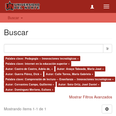
Toggl
navig
Buscar
Buscar
Ir
Palabra clave: Pedagogía -- Innovaciones tecnológicas ×
Palabra clave: Internet en la educación superior ×
Autor: Castro de Castro, Adela de, ×
Autor: Anaya Taboada, María José ×
Autor: Guerra Flórez, Dick ×
Autor: Calle Torres, María Gabriela ×
Palabra clave: Comprensión de lectura -- Enseñanza -- Innovaciones tecnológicas ×
Autor: Cervantes Campo, Guillermo ×
Autor: Soto Ortiz, José Daniel ×
Autor: Domínguez Merlano, Eulises ×
Mostrar Filtros Avanzados
Mostrando ítems 1-1 de 1