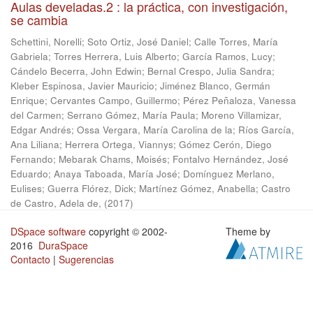
Aulas develadas.2 : la práctica, con investigación,
se cambia
Schettini, Norelli
;
Soto Ortiz, José Daniel
;
Calle Torres, María
Gabriela
;
Torres Herrera, Luis Alberto
;
García Ramos, Lucy
;
Cándelo Becerra, John Edwin
;
Bernal Crespo, Julia Sandra
;
Kleber Espinosa, Javier Mauricio
;
Jiménez Blanco, Germán
Enrique
;
Cervantes Campo, Guillermo
;
Pérez Peñaloza, Vanessa
del Carmen
;
Serrano Gómez, María Paula
;
Moreno Villamizar,
Edgar Andrés
;
Ossa Vergara, María Carolina de la
;
Ríos García,
Ana Liliana
;
Herrera Ortega, Viannys
;
Gómez Cerón, Diego
Fernando
;
Mebarak Chams, Moisés
;
Fontalvo Hernández, José
Eduardo
;
Anaya Taboada, María José
;
Domínguez Merlano,
Eulises
;
Guerra Flórez, Dick
;
Martínez Gómez, Anabella
;
Castro
de Castro, Adela de,
(
2017
)
DSpace software
copyright © 2002-
Theme by
2016
DuraSpace
Contacto
|
Sugerencias