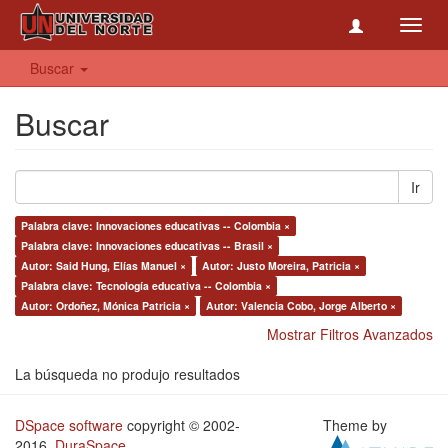
Toggl
navig
Buscar
Buscar
Ir
Palabra clave: Innovaciones educativas -- Colombia ×
Palabra clave: Innovaciones educativas -- Brasil ×
Autor: Said Hung, Elías Manuel ×
Autor: Justo Moreira, Patricia ×
Palabra clave: Tecnología educativa -- Colombia ×
Autor: Ordoñez, Mónica Patricia ×
Autor: Valencia Cobo, Jorge Alberto ×
Mostrar Filtros Avanzados
La búsqueda no produjo resultados
DSpace software
copyright © 2002-
Theme by
2016
DuraSpace