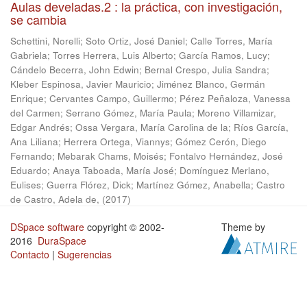
Aulas develadas.2 : la práctica, con investigación,
se cambia
Schettini, Norelli
;
Soto Ortiz, José Daniel
;
Calle Torres, María
Gabriela
;
Torres Herrera, Luis Alberto
;
García Ramos, Lucy
;
Cándelo Becerra, John Edwin
;
Bernal Crespo, Julia Sandra
;
Kleber Espinosa, Javier Mauricio
;
Jiménez Blanco, Germán
Enrique
;
Cervantes Campo, Guillermo
;
Pérez Peñaloza, Vanessa
del Carmen
;
Serrano Gómez, María Paula
;
Moreno Villamizar,
Edgar Andrés
;
Ossa Vergara, María Carolina de la
;
Ríos García,
Ana Liliana
;
Herrera Ortega, Viannys
;
Gómez Cerón, Diego
Fernando
;
Mebarak Chams, Moisés
;
Fontalvo Hernández, José
Eduardo
;
Anaya Taboada, María José
;
Domínguez Merlano,
Eulises
;
Guerra Flórez, Dick
;
Martínez Gómez, Anabella
;
Castro
de Castro, Adela de,
(
2017
)
DSpace software
copyright © 2002-
Theme by
2016
DuraSpace
Contacto
|
Sugerencias