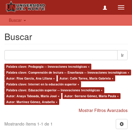
Toggl
navig
Buscar
Buscar
Ir
Palabra clave: Pedagogía -- Innovaciones tecnológicas ×
Palabra clave: Comprensión de lectura -- Enseñanza -- Innovaciones tecnológicas ×
Autor: Ríos García, Ana Liliana ×
Autor: Calle Torres, María Gabriela ×
Palabra clave: Internet en la educación superior ×
Palabra clave: Educación superior -- Innovaciones tecnológicas ×
Autor: Anaya Taboada, María José ×
Autor: Serrano Gómez, María Paula ×
Autor: Martínez Gómez, Anabella ×
Mostrar Filtros Avanzados
Mostrando ítems 1-1 de 1