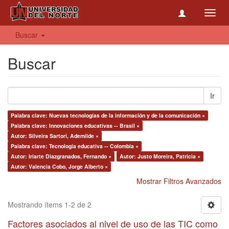
Toggl
navig
Buscar
Buscar
Ir
Palabra clave: Nuevas tecnologías de la información y de la comunicación ×
Palabra clave: Innovaciones educativas -- Brasil ×
Autor: Silveira Sartori, Ademilde ×
Palabra clave: Tecnología educativa -- Colombia ×
Autor: Iriarte Diazgranados, Fernando ×
Autor: Justo Moreira, Patricia ×
Autor: Valencia Cobo, Jorge Alberto ×
Mostrar Filtros Avanzados
Mostrando ítems 1-2 de 2
Factores asociados al nivel de uso de las TIC como