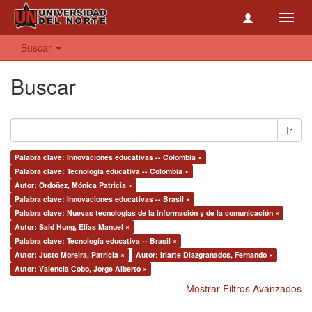
Toggl
navig
Buscar
Buscar
Ir
Palabra clave: Innovaciones educativas -- Colombia ×
Palabra clave: Tecnología educativa -- Colombia ×
Autor: Ordoñez, Mónica Patricia ×
Palabra clave: Innovaciones educativas -- Brasil ×
Palabra clave: Nuevas tecnologías de la información y de la comunicación ×
Autor: Said Hung, Elías Manuel ×
Palabra clave: Tecnología educativa -- Brasil ×
Autor: Justo Moreira, Patricia ×
Autor: Iriarte Diazgranados, Fernando ×
Autor: Valencia Cobo, Jorge Alberto ×
Mostrar Filtros Avanzados