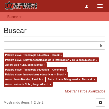
Toggl
navig
Buscar
Buscar
Ir
Palabra clave: Tecnología educativa -- Brasil ×
Palabra clave: Nuevas tecnologías de la información y de la comunicación ×
Autor: Said Hung, Elías Manuel ×
Palabra clave: Tecnología educativa -- Colombia ×
Palabra clave: Innovaciones educativas -- Brasil ×
Autor: Justo Moreira, Patricia ×
Autor: Iriarte Diazgranados, Fernando ×
Autor: Valencia Cobo, Jorge Alberto ×
Mostrar Filtros Avanzados
Mostrando ítems 1-2 de 2