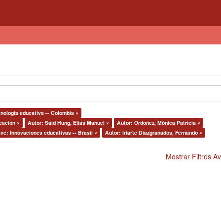
cnología educativa -- Colombia ×
cación ×
Autor: Said Hung, Elías Manuel ×
Autor: Ordoñez, Mónica Patricia ×
ave: Innovaciones educativas -- Brasil ×
Autor: Iriarte Diazgranados, Fernando ×
Mostrar Filtros 