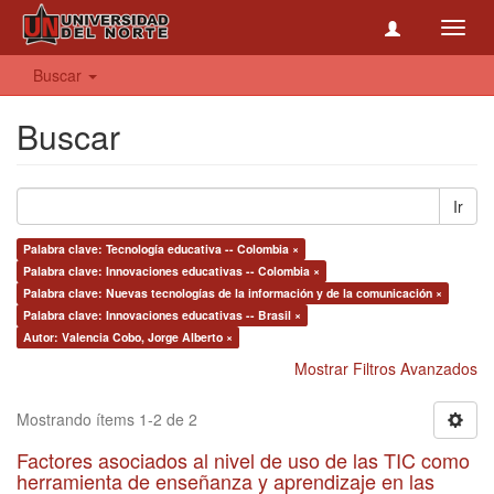
Toggl
navig
Buscar
Buscar
Ir
Palabra clave: Tecnología educativa -- Colombia ×
Palabra clave: Innovaciones educativas -- Colombia ×
Palabra clave: Nuevas tecnologías de la información y de la comunicación ×
Palabra clave: Innovaciones educativas -- Brasil ×
Autor: Valencia Cobo, Jorge Alberto ×
Mostrar Filtros Avanzados
Mostrando ítems 1-2 de 2
Factores asociados al nivel de uso de las TIC como
herramienta de enseñanza y aprendizaje en las