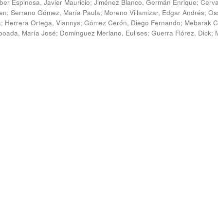
ber Espinosa, Javier Mauricio
;
Jiménez Blanco, Germán Enrique
;
Cerv
en
;
Serrano Gómez, María Paula
;
Moreno Villamizar, Edgar Andrés
;
Os
a
;
Herrera Ortega, Viannys
;
Gómez Cerón, Diego Fernando
;
Mebarak C
boada, María José
;
Domínguez Merlano, Eulises
;
Guerra Flórez, Dick
;