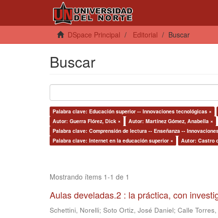
DSpace Principal
Editorial
Buscar
Buscar
Palabra clave: Educación superior -- Innovaciones tecnológicas ×
Autor: Guerra Flórez, Dick ×
Autor: Martínez Gómez, Anabella ×
Palabra clave: Comprensión de lectura -- Enseñanza -- Innovacione
Palabra clave: Internet en la educación superior ×
Autor: Castro 
Mostrando ítems 1-1 de 1
Aulas develadas.2 : la práctica, con invest
Schettini, Norelli
;
Soto Ortiz, José Daniel
;
Calle Torres,