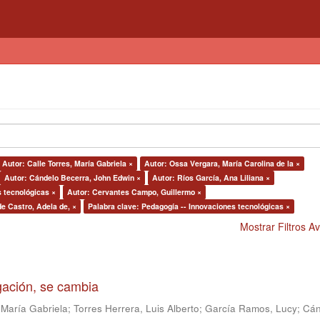
Autor: Calle Torres, María Gabriela ×
Autor: Ossa Vergara, María Carolina de la ×
Autor: Cándelo Becerra, John Edwin ×
Autor: Ríos García, Ana Liliana ×
s tecnológicas ×
Autor: Cervantes Campo, Guillermo ×
de Castro, Adela de, ×
Palabra clave: Pedagogía -- Innovaciones tecnológicas ×
Mostrar Filtros 
igación, se cambia
 María Gabriela
;
Torres Herrera, Luis Alberto
;
García Ramos, Lucy
;
Cán