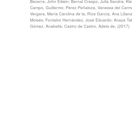
Becerra, John Edwin
;
Bernal Crespo, Julia Sandra
;
Kle
Campo, Guillermo
;
Pérez Peñaloza, Vanessa del Carm
Vergara, María Carolina de la
;
Ríos García, Ana Lilian
Moisés
;
Fontalvo Hernández, José Eduardo
;
Anaya Ta
Gómez, Anabella
;
Castro de Castro, Adela de,
(
2017
)