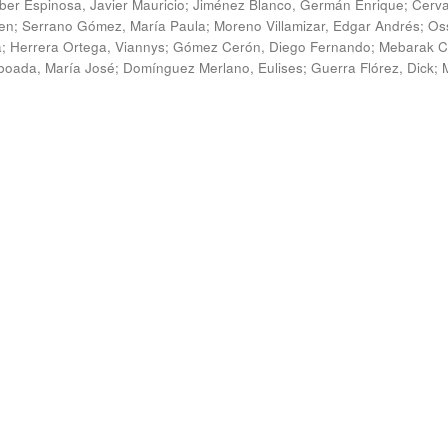
ber Espinosa, Javier Mauricio
;
Jiménez Blanco, Germán Enrique
;
Cerv
en
;
Serrano Gómez, María Paula
;
Moreno Villamizar, Edgar Andrés
;
Os
a
;
Herrera Ortega, Viannys
;
Gómez Cerón, Diego Fernando
;
Mebarak C
boada, María José
;
Domínguez Merlano, Eulises
;
Guerra Flórez, Dick
;