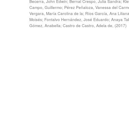
Becerra, John Edwin
;
Bernal Crespo, Julia Sandra
;
Kle
Campo, Guillermo
;
Pérez Peñaloza, Vanessa del Carm
Vergara, María Carolina de la
;
Ríos García, Ana Lilian
Moisés
;
Fontalvo Hernández, José Eduardo
;
Anaya Ta
Gómez, Anabella
;
Castro de Castro, Adela de,
(
2017
)