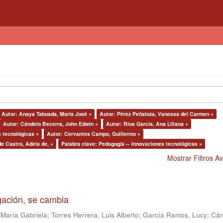
Autor: Anaya Taboada, María José ×
Autor: Pérez Peñaloza, Vanessa del Carmen ×
Autor: Cándelo Becerra, John Edwin ×
Autor: Ríos García, Ana Liliana ×
s tecnológicas ×
Autor: Cervantes Campo, Guillermo ×
de Castro, Adela de, ×
Palabra clave: Pedagogía -- Innovaciones tecnológicas ×
Mostrar Filtros 
igación, se cambia
 María Gabriela
;
Torres Herrera, Luis Alberto
;
García Ramos, Lucy
;
Cán