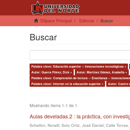
DSpace Principal
Editorial
Buscar
Buscar
Palabra clave: Educación superior -- Innovaciones tecnológicas ×
Autor: Guerra Flórez, Dick ×
Autor: Martínez Gómez, Anabella ×
Palabra clave: Comprensión de lectura -- Enseñanza -- Innovacione
Palabra clave: Internet en la educación superior ×
Autor: Castro 
Mostrando ítems 1-1 de 1
Aulas develadas.2 : la práctica, con invest
Schettini, Norelli
;
Soto Ortiz, José Daniel
;
Calle Torres,