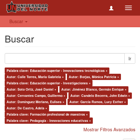
Toggl
navig
Buscar
Buscar
Ir
Palabra clave: Educación superior - Innovaciones tecnológicas ×
Autor: Calle Torres, Maria Gabriela ×
Autor: Borjas, Mónica Patricia ×
Palabra clave: Educación superior - Investigaciones ×
Autor: Soto Ortiz, José Daniel ×
Autor: Jiménez Blanco, Germán Enrique ×
Autor: Cervantes Campo, Guillermo ×
Autor: Candelo Becerra, John Edwin ×
Autor: Domínguez Merlano, Eulises ×
Autor: García Ramos, Lucy Esther ×
Autor: De Castro, Adela ×
Palabra clave: Formación profesional de maestros ×
Palabra clave: Pedagogía - Innovaciones educativas ×
Mostrar Filtros Avanzados