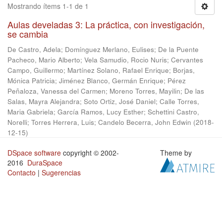
Mostrando ítems 1-1 de 1
Aulas develadas 3: La práctica, con investigación,
se cambia
De Castro, Adela
;
Domínguez Merlano, Eulises
;
De la Puente
Pacheco, Mario Alberto
;
Vela Samudio, Rocio Nuris
;
Cervantes
Campo, Guillermo
;
Martínez Solano, Rafael Enrique
;
Borjas,
Mónica Patricia
;
Jiménez Blanco, Germán Enrique
;
Pérez
Peñaloza, Vanessa del Carmen
;
Moreno Torres, Mayilin
;
De las
Salas, Mayra Alejandra
;
Soto Ortiz, José Daniel
;
Calle Torres,
Maria Gabriela
;
García Ramos, Lucy Esther
;
Schettini Castro,
Norelli
;
Torres Herrera, Luis
;
Candelo Becerra, John Edwin
(
2018-
12-15
)
DSpace software
copyright © 2002-
Theme by
2016
DuraSpace
Contacto
|
Sugerencias