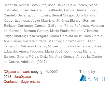
Schettini, Norelli
;
Soto Ortiz, José Daniel
;
Calle Torres, María
Gabriela
;
Torres Herrera, Luis Alberto
;
García Ramos, Lucy
;
Cándelo Becerra, John Edwin
;
Bernal Crespo, Julia Sandra
;
Kleber Espinosa, Javier Mauricio
;
Jiménez Blanco, Germán
Enrique
;
Cervantes Campo, Guillermo
;
Pérez Peñaloza, Vanessa
del Carmen
;
Serrano Gómez, María Paula
;
Moreno Villamizar,
Edgar Andrés
;
Ossa Vergara, María Carolina de la
;
Ríos García,
Ana Liliana
;
Herrera Ortega, Viannys
;
Gómez Cerón, Diego
Fernando
;
Mebarak Chams, Moisés
;
Fontalvo Hernández, José
Eduardo
;
Anaya Taboada, María José
;
Domínguez Merlano,
Eulises
;
Guerra Flórez, Dick
;
Martínez Gómez, Anabella
;
Castro
de Castro, Adela de,
(
2017
)
DSpace software
copyright © 2002-
Theme by
2016
DuraSpace
Contacto
|
Sugerencias