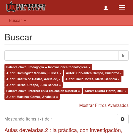
Toggl
navig
Buscar
Buscar
Ir
Palabra clave: Pedagogía -- Innovaciones tecnológicas ×
Autor: Domínguez Merlano, Eulises ×
Autor: Cervantes Campo, Guillermo ×
Autor: Castro de Castro, Adela de, ×
Autor: Calle Torres, María Gabriela ×
Autor: Bernal Crespo, Julia Sandra ×
Palabra clave: Internet en la educación superior ×
Autor: Guerra Flórez, Dick ×
Autor: Martínez Gómez, Anabella ×
Mostrar Filtros Avanzados
Mostrando ítems 1-1 de 1
Aulas develadas.2 : la práctica, con investigación,