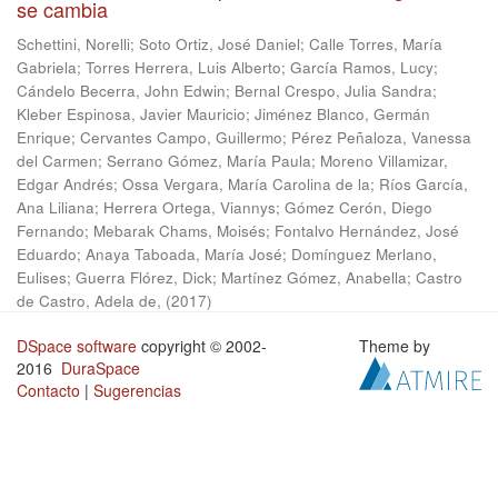
se cambia
Schettini, Norelli
;
Soto Ortiz, José Daniel
;
Calle Torres, María
Gabriela
;
Torres Herrera, Luis Alberto
;
García Ramos, Lucy
;
Cándelo Becerra, John Edwin
;
Bernal Crespo, Julia Sandra
;
Kleber Espinosa, Javier Mauricio
;
Jiménez Blanco, Germán
Enrique
;
Cervantes Campo, Guillermo
;
Pérez Peñaloza, Vanessa
del Carmen
;
Serrano Gómez, María Paula
;
Moreno Villamizar,
Edgar Andrés
;
Ossa Vergara, María Carolina de la
;
Ríos García,
Ana Liliana
;
Herrera Ortega, Viannys
;
Gómez Cerón, Diego
Fernando
;
Mebarak Chams, Moisés
;
Fontalvo Hernández, José
Eduardo
;
Anaya Taboada, María José
;
Domínguez Merlano,
Eulises
;
Guerra Flórez, Dick
;
Martínez Gómez, Anabella
;
Castro
de Castro, Adela de,
(
2017
)
DSpace software
copyright © 2002-
Theme by
2016
DuraSpace
Contacto
|
Sugerencias