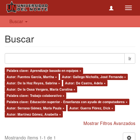
Toggl
navig
Buscar
Buscar
Ir
Palabra clave: Aprendizaje basado en equipos ×
Autor: Fuentes García, Martha ×
Autor: Gallego Nicholls, José Fernando ×
Autor: De la Hoz Reyes, Sabrina ×
Autor: De Castro, Adela ×
Autor: De la Ossa Vergara, María Carolina ×
Palabra clave: Trabajo colaborativo ×
Palabra clave: Educación superior - Enseñanza con ayuda de computadores ×
Autor: Serrano Gómez, María Paula ×
Autor: Guerra Flórez, Dick ×
Autor: Martínez Gómez, Anabella ×
Mostrar Filtros Avanzados
Mostrando ítems 1-1 de 1