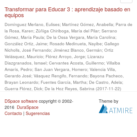
Transformar para Educar 3 : aprendizaje basado en
equipos
Domínguez Merlano, Eulises
;
Martínez Gómez, Anabella
;
Parra de
la Rosa, Karen
;
Zúñiga Chiriboga, María del Pilar
;
Serrano
Gómez, María Paula
;
De la Ossa Vergara, María Carolina
;
González Ortiz, Jaime
;
Rosado Medinueta, Nayibe
;
Gallego
Nicholls, José Fernando
;
Jiménez Blanco, Germán
;
Ortiz
Velásquez, Mauricio
;
Flórez Arroyo, Jorge
;
Lizarazu
Diazgranados, Ismael
;
Cervantes Acosta, Guillermo
;
Villalba
Amarís, Pedro
;
San Juan Vergara, Homero
;
Valencia Villa,
Gerardo José
;
Vásquez Rengifo, Fernando
;
Bayona Pacheco,
Brayan Leonardo
;
Fuentes García, Martha
;
De Castro, Adela
;
Guerra Flórez, Dick
;
De la Hoz Reyes, Sabrina
(
2017-11-22
)
DSpace software
copyright © 2002-
Theme by
2016
DuraSpace
Contacto
|
Sugerencias