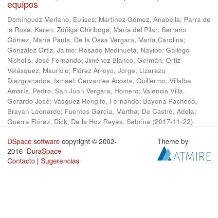
equipos
Domínguez Merlano, Eulises
;
Martínez Gómez, Anabella
;
Parra de
la Rosa, Karen
;
Zúñiga Chiriboga, María del Pilar
;
Serrano
Gómez, María Paula
;
De la Ossa Vergara, María Carolina
;
González Ortiz, Jaime
;
Rosado Medinueta, Nayibe
;
Gallego
Nicholls, José Fernando
;
Jiménez Blanco, Germán
;
Ortiz
Velásquez, Mauricio
;
Flórez Arroyo, Jorge
;
Lizarazu
Diazgranados, Ismael
;
Cervantes Acosta, Guillermo
;
Villalba
Amarís, Pedro
;
San Juan Vergara, Homero
;
Valencia Villa,
Gerardo José
;
Vásquez Rengifo, Fernando
;
Bayona Pacheco,
Brayan Leonardo
;
Fuentes García, Martha
;
De Castro, Adela
;
Guerra Flórez, Dick
;
De la Hoz Reyes, Sabrina
(
2017-11-22
)
DSpace software
copyright © 2002-
Theme by
2016
DuraSpace
Contacto
|
Sugerencias