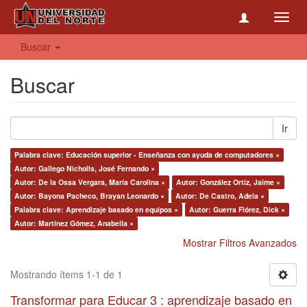
Toggl
navig
Buscar
Buscar
Ir
Palabra clave: Educación superior - Enseñanza con ayuda de computadores ×
Autor: Gallego Nicholls, José Fernando ×
Autor: De la Ossa Vergara, María Carolina ×
Autor: González Ortiz, Jaime ×
Autor: Bayona Pacheco, Brayan Leonardo ×
Autor: De Castro, Adela ×
Palabra clave: Aprendizaje basado en equipos ×
Autor: Guerra Flórez, Dick ×
Autor: Martínez Gómez, Anabella ×
Mostrar Filtros Avanzados
Mostrando ítems 1-1 de 1
Transformar para Educar 3 : aprendizaje basado en