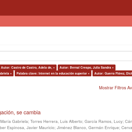
Autor: Castro de Castro, Adela de, ×
Autor: Bernal Crespo, Julia Sandra ×
abriela ×
Palabra clave: Internet en la educación superior ×
Autor: Guerra Flórez, Dic
Mostrar Filtros 
igación, se cambia
 María Gabriela
;
Torres Herrera, Luis Alberto
;
García Ramos, Lucy
;
Cán
ber Espinosa, Javier Mauricio
;
Jiménez Blanco, Germán Enrique
;
Cerv