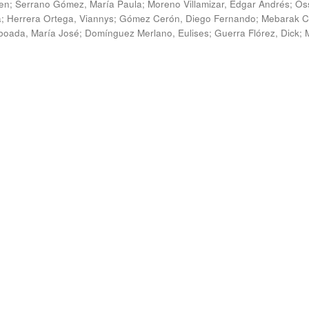
en
;
Serrano Gómez, María Paula
;
Moreno Villamizar, Edgar Andrés
;
Os
a
;
Herrera Ortega, Viannys
;
Gómez Cerón, Diego Fernando
;
Mebarak C
boada, María José
;
Domínguez Merlano, Eulises
;
Guerra Flórez, Dick
;