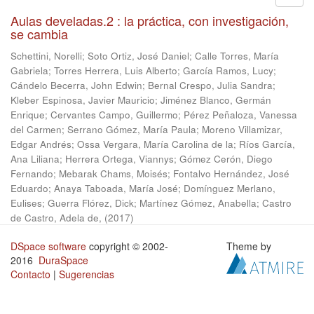
Aulas develadas.2 : la práctica, con investigación,
se cambia
Schettini, Norelli
;
Soto Ortiz, José Daniel
;
Calle Torres, María
Gabriela
;
Torres Herrera, Luis Alberto
;
García Ramos, Lucy
;
Cándelo Becerra, John Edwin
;
Bernal Crespo, Julia Sandra
;
Kleber Espinosa, Javier Mauricio
;
Jiménez Blanco, Germán
Enrique
;
Cervantes Campo, Guillermo
;
Pérez Peñaloza, Vanessa
del Carmen
;
Serrano Gómez, María Paula
;
Moreno Villamizar,
Edgar Andrés
;
Ossa Vergara, María Carolina de la
;
Ríos García,
Ana Liliana
;
Herrera Ortega, Viannys
;
Gómez Cerón, Diego
Fernando
;
Mebarak Chams, Moisés
;
Fontalvo Hernández, José
Eduardo
;
Anaya Taboada, María José
;
Domínguez Merlano,
Eulises
;
Guerra Flórez, Dick
;
Martínez Gómez, Anabella
;
Castro
de Castro, Adela de,
(
2017
)
DSpace software
copyright © 2002-
Theme by
2016
DuraSpace
Contacto
|
Sugerencias