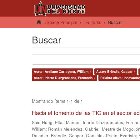
DSpace Principal
Editorial
Buscar
Buscar
Autor: Arellano Cartagena, William ×
Autor: Brändle, Gaspar ×
Autor: Iriarte Diazgranados, Fernando ×
Palabra clave: Innovacio
Mostrando ítems 1-1 de 1
Hacia el fomento de las TIC en el sector e
Said Hung, Elías Manuel
;
Iriarte Diazgranados, Ferna
William
;
Román Meléndez, Gabriel
;
Mestre de Mogollón
Daladier
;
Brändle, Gaspar
;
González Prieto, Evaristo
;