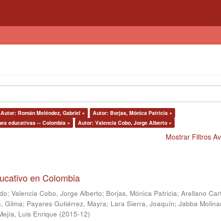
Autor: Román Meléndez, Gabriel ×
Autor: Borjas, Mónica Patricia ×
nes educativas -- Colombia ×
Autor: Valencia Cobo, Jorge Alberto ×
Mostrar Filtros 
ducativo en Colombia
ndo
;
Valencia Cobo, Jorge Alberto
;
Borjas, Mónica Patricia
;
Arellano Car
, Gilma
;
Payares Gutiérrez, Mayra
;
Lara Sierra, Joaquín
;
Jabba Molina
Mejía, Luis Enrique
(
2015-12
)