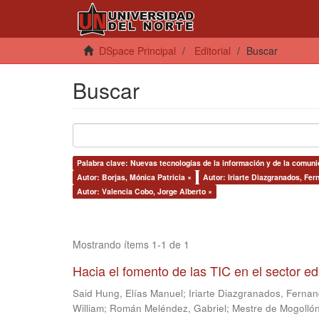
DSpace Principal
Editorial
Buscar
Buscar
Palabra clave: Nuevas tecnologías de la información y de la comuni
Autor: Borjas, Mónica Patricia ×
Autor: Iriarte Diazgranados, Fer
Autor: Valencia Cobo, Jorge Alberto ×
Mostrando ítems 1-1 de 1
Hacia el fomento de las TIC en el sector e
Said Hung, Elías Manuel
;
Iriarte Diazgranados, Ferna
William
;
Román Meléndez, Gabriel
;
Mestre de Mogollón