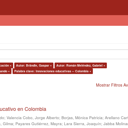
cación ×
Autor: Brändle, Gaspar ×
Autor: Román Meléndez, Gabriel ×
nando ×
Palabra clave: Innovaciones educativas -- Colombia ×
Mostrar Filtros 
ducativo en Colombia
ndo
;
Valencia Cobo, Jorge Alberto
;
Borjas, Mónica Patricia
;
Arellano Car
, Gilma
;
Payares Gutiérrez, Mayra
;
Lara Sierra, Joaquín
;
Jabba Molina