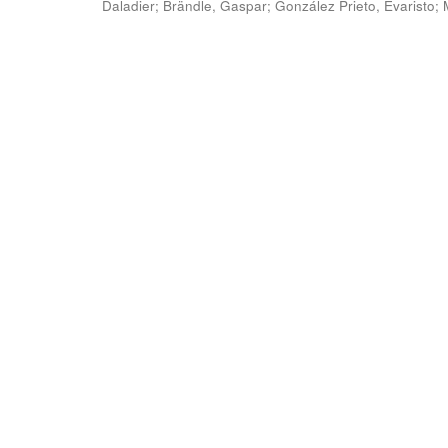
Daladier
;
Brändle, Gaspar
;
González Prieto, Evaristo
;