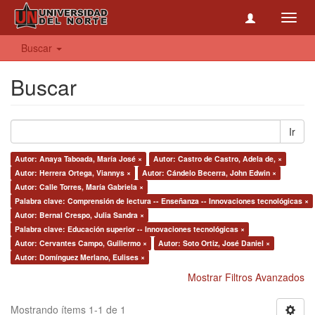
Toggl
navig
Buscar
Buscar
Ir
Autor: Anaya Taboada, María José ×
Autor: Castro de Castro, Adela de, ×
Autor: Herrera Ortega, Viannys ×
Autor: Cándelo Becerra, John Edwin ×
Autor: Calle Torres, María Gabriela ×
Palabra clave: Comprensión de lectura -- Enseñanza -- Innovaciones tecnológicas ×
Autor: Bernal Crespo, Julia Sandra ×
Palabra clave: Educación superior -- Innovaciones tecnológicas ×
Autor: Cervantes Campo, Guillermo ×
Autor: Soto Ortiz, José Daniel ×
Autor: Domínguez Merlano, Eulises ×
Mostrar Filtros Avanzados
Mostrando ítems 1-1 de 1