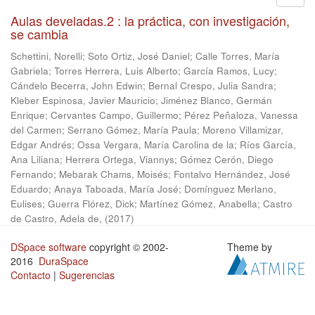
Aulas develadas.2 : la práctica, con investigación,
se cambia
Schettini, Norelli
;
Soto Ortiz, José Daniel
;
Calle Torres, María
Gabriela
;
Torres Herrera, Luis Alberto
;
García Ramos, Lucy
;
Cándelo Becerra, John Edwin
;
Bernal Crespo, Julia Sandra
;
Kleber Espinosa, Javier Mauricio
;
Jiménez Blanco, Germán
Enrique
;
Cervantes Campo, Guillermo
;
Pérez Peñaloza, Vanessa
del Carmen
;
Serrano Gómez, María Paula
;
Moreno Villamizar,
Edgar Andrés
;
Ossa Vergara, María Carolina de la
;
Ríos García,
Ana Liliana
;
Herrera Ortega, Viannys
;
Gómez Cerón, Diego
Fernando
;
Mebarak Chams, Moisés
;
Fontalvo Hernández, José
Eduardo
;
Anaya Taboada, María José
;
Domínguez Merlano,
Eulises
;
Guerra Flórez, Dick
;
Martínez Gómez, Anabella
;
Castro
de Castro, Adela de,
(
2017
)
DSpace software
copyright © 2002-
Theme by
2016
DuraSpace
Contacto
|
Sugerencias