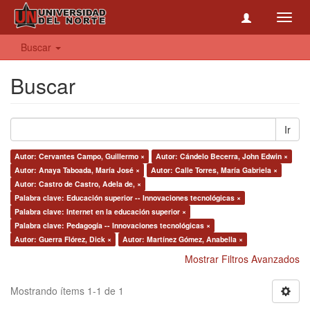
Toggl
navig
Buscar
Buscar
Ir
Autor: Cervantes Campo, Guillermo ×
Autor: Cándelo Becerra, John Edwin ×
Autor: Anaya Taboada, María José ×
Autor: Calle Torres, María Gabriela ×
Autor: Castro de Castro, Adela de, ×
Palabra clave: Educación superior -- Innovaciones tecnológicas ×
Palabra clave: Internet en la educación superior ×
Palabra clave: Pedagogía -- Innovaciones tecnológicas ×
Autor: Guerra Flórez, Dick ×
Autor: Martínez Gómez, Anabella ×
Mostrar Filtros Avanzados
Mostrando ítems 1-1 de 1