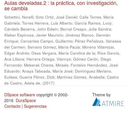
Aulas develadas.2 : la práctica, con investigación,
se cambia
Schettini, Norelli
;
Soto Ortiz, José Daniel
;
Calle Torres, María
Gabriela
;
Torres Herrera, Luis Alberto
;
García Ramos, Lucy
;
Cándelo Becerra, John Edwin
;
Bernal Crespo, Julia Sandra
;
Kleber Espinosa, Javier Mauricio
;
Jiménez Blanco, Germán
Enrique
;
Cervantes Campo, Guillermo
;
Pérez Peñaloza, Vanessa
del Carmen
;
Serrano Gómez, María Paula
;
Moreno Villamizar,
Edgar Andrés
;
Ossa Vergara, María Carolina de la
;
Ríos García,
Ana Liliana
;
Herrera Ortega, Viannys
;
Gómez Cerón, Diego
Fernando
;
Mebarak Chams, Moisés
;
Fontalvo Hernández, José
Eduardo
;
Anaya Taboada, María José
;
Domínguez Merlano,
Eulises
;
Guerra Flórez, Dick
;
Martínez Gómez, Anabella
;
Castro
de Castro, Adela de,
(
2017
)
DSpace software
copyright © 2002-
Theme by
2016
DuraSpace
Contacto
|
Sugerencias