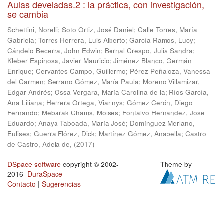
Aulas develadas.2 : la práctica, con investigación,
se cambia
Schettini, Norelli
;
Soto Ortiz, José Daniel
;
Calle Torres, María
Gabriela
;
Torres Herrera, Luis Alberto
;
García Ramos, Lucy
;
Cándelo Becerra, John Edwin
;
Bernal Crespo, Julia Sandra
;
Kleber Espinosa, Javier Mauricio
;
Jiménez Blanco, Germán
Enrique
;
Cervantes Campo, Guillermo
;
Pérez Peñaloza, Vanessa
del Carmen
;
Serrano Gómez, María Paula
;
Moreno Villamizar,
Edgar Andrés
;
Ossa Vergara, María Carolina de la
;
Ríos García,
Ana Liliana
;
Herrera Ortega, Viannys
;
Gómez Cerón, Diego
Fernando
;
Mebarak Chams, Moisés
;
Fontalvo Hernández, José
Eduardo
;
Anaya Taboada, María José
;
Domínguez Merlano,
Eulises
;
Guerra Flórez, Dick
;
Martínez Gómez, Anabella
;
Castro
de Castro, Adela de,
(
2017
)
DSpace software
copyright © 2002-
Theme by
2016
DuraSpace
Contacto
|
Sugerencias