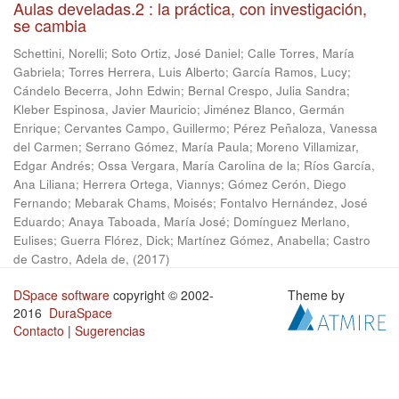
Aulas develadas.2 : la práctica, con investigación,
se cambia
Schettini, Norelli
;
Soto Ortiz, José Daniel
;
Calle Torres, María
Gabriela
;
Torres Herrera, Luis Alberto
;
García Ramos, Lucy
;
Cándelo Becerra, John Edwin
;
Bernal Crespo, Julia Sandra
;
Kleber Espinosa, Javier Mauricio
;
Jiménez Blanco, Germán
Enrique
;
Cervantes Campo, Guillermo
;
Pérez Peñaloza, Vanessa
del Carmen
;
Serrano Gómez, María Paula
;
Moreno Villamizar,
Edgar Andrés
;
Ossa Vergara, María Carolina de la
;
Ríos García,
Ana Liliana
;
Herrera Ortega, Viannys
;
Gómez Cerón, Diego
Fernando
;
Mebarak Chams, Moisés
;
Fontalvo Hernández, José
Eduardo
;
Anaya Taboada, María José
;
Domínguez Merlano,
Eulises
;
Guerra Flórez, Dick
;
Martínez Gómez, Anabella
;
Castro
de Castro, Adela de,
(
2017
)
DSpace software
copyright © 2002-
Theme by
2016
DuraSpace
Contacto
|
Sugerencias