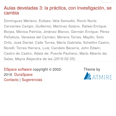
Aulas develadas 3: la práctica, con investigación, se
cambia
Domínguez Merlano, Eulises
;
Vela Samudio, Rocío Nuris
;
Cervantes Campo, Guillermo
;
Martínez Solano, Rafael Enrique
;
Borjas, Mónica Patricia
;
Jiménez Blanco, Germán Enrique
;
Pérez
Peñaloza, Vanessa del Carmen
;
Moreno Torres, Mayilin
;
Soto
Ortiz, José Daniel
;
Calle Torres, María Gabriela
;
Schettini Castro,
Norelli
;
Torres Herrera, Luis
;
Candelo Becerra, John Edwin
;
Castro de Castro, Adela de
;
Puente Pacheco, Mario Alberto de
;
Salas, Mayra Alejandra de las
(
2019-02-25
)
DSpace software
copyright © 2002-
Theme by
2016
DuraSpace
Contacto
|
Sugerencias