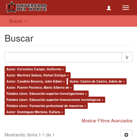
Toggl
navig
Buscar
Buscar
Ir
Autor: Cervantes Campo, Guillermo ×
Autor: Martínez Solano, Rafael Enrique ×
Autor: Candelo Becerra, John Edwin ×
Autor: Castro de Castro, Adela de ×
Autor: Puente Pacheco, Mario Alberto de ×
Palabra clave: Educación superior-Investigaciones ×
Palabra clave: Educación superior-Innovaciones tecnológicas ×
Palabra clave: Formación profesional de maestros ×
Autor: Domínguez Merlano, Eulises ×
Mostrar Filtros Avanzados
Mostrando ítems 1-1 de 1