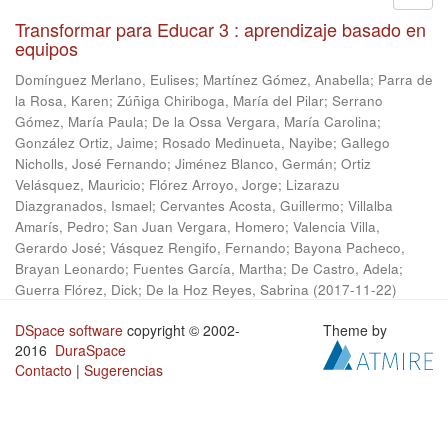
Transformar para Educar 3 : aprendizaje basado en
equipos
Domínguez Merlano, Eulises
;
Martínez Gómez, Anabella
;
Parra de
la Rosa, Karen
;
Zúñiga Chiriboga, María del Pilar
;
Serrano
Gómez, María Paula
;
De la Ossa Vergara, María Carolina
;
González Ortiz, Jaime
;
Rosado Medinueta, Nayibe
;
Gallego
Nicholls, José Fernando
;
Jiménez Blanco, Germán
;
Ortiz
Velásquez, Mauricio
;
Flórez Arroyo, Jorge
;
Lizarazu
Diazgranados, Ismael
;
Cervantes Acosta, Guillermo
;
Villalba
Amarís, Pedro
;
San Juan Vergara, Homero
;
Valencia Villa,
Gerardo José
;
Vásquez Rengifo, Fernando
;
Bayona Pacheco,
Brayan Leonardo
;
Fuentes García, Martha
;
De Castro, Adela
;
Guerra Flórez, Dick
;
De la Hoz Reyes, Sabrina
(
2017-11-22
)
DSpace software
copyright © 2002-
Theme by
2016
DuraSpace
Contacto
|
Sugerencias