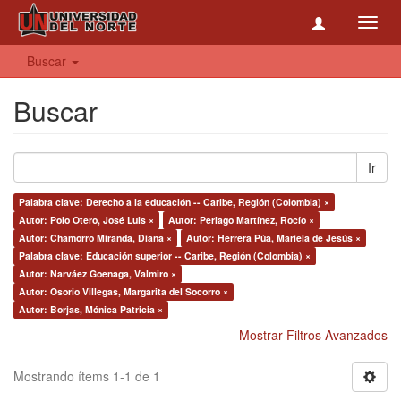
Toggl
navig
Buscar
Buscar
Ir
Palabra clave: Derecho a la educación -- Caribe, Región (Colombia) ×
Autor: Polo Otero, José Luis ×
Autor: Periago Martínez, Rocío ×
Autor: Chamorro Miranda, Diana ×
Autor: Herrera Púa, Mariela de Jesús ×
Palabra clave: Educación superior -- Caribe, Región (Colombia) ×
Autor: Narváez Goenaga, Valmiro ×
Autor: Osorio Villegas, Margarita del Socorro ×
Autor: Borjas, Mónica Patricia ×
Mostrar Filtros Avanzados
Mostrando ítems 1-1 de 1