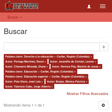
Toggl
navig
Buscar
Buscar
Ir
Palabra clave: Derecho a la educación -- Caribe, Región (Colombia) ×
Autor: Periago Martínez, Rocío ×
Autor: Jaramillo de Certain, Leonor ×
Autor: Chamorro Miranda, Diana ×
Autor: Herrera Púa, Mariela de Jesús ×
Palabra clave: Educación -- Caribe, Región (Colombia) ×
Palabra clave: Educación superior -- Caribe, Región (Colombia) ×
Autor: Polo Otero, José Luis ×
Autor: Borjas, Mónica Patricia ×
Autor: Valencia Cobo, Jorge Alberto ×
Mostrar Filtros Avanzados
Mostrando ítems 1-1 de 1