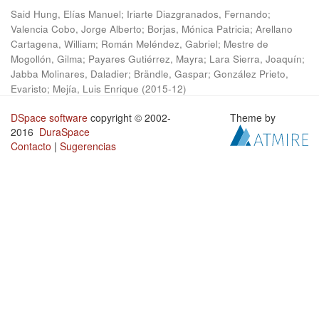
Said Hung, Elías Manuel
;
Iriarte Diazgranados, Fernando
;
Valencia Cobo, Jorge Alberto
;
Borjas, Mónica Patricia
;
Arellano
Cartagena, William
;
Román Meléndez, Gabriel
;
Mestre de
Mogollón, Gilma
;
Payares Gutiérrez, Mayra
;
Lara Sierra, Joaquín
;
Jabba Molinares, Daladier
;
Brändle, Gaspar
;
González Prieto,
Evaristo
;
Mejía, Luis Enrique
(
2015-12
)
DSpace software
copyright © 2002-
Theme by
2016
DuraSpace
Contacto
|
Sugerencias