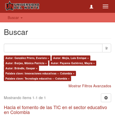
Toggl
navig
Buscar
Buscar
Ir
Autor: González Prieto, Evaristo ×
Autor: Mejía, Luis Enrique ×
Autor: Borjas, Mónica Patricia ×
Autor: Payares Gutiérrez, Mayra ×
Autor: Brändle, Gaspar ×
Palabra clave: Innovaciones educativas -- Colombia ×
Palabra clave: Tecnología educativa -- Colombia ×
Mostrar Filtros Avanzados
Mostrando ítems 1-1 de 1
Hacia el fomento de las TIC en el sector educativo
en Colombia