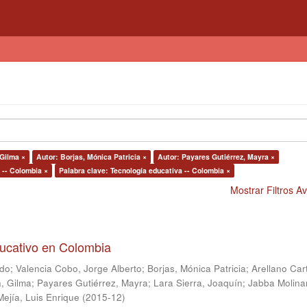
 Gilma ×
Autor: Borjas, Mónica Patricia ×
Autor: Payares Gutiérrez, Mayra ×
 -- Colombia ×
Palabra clave: Tecnología educativa -- Colombia ×
Mostrar Filtros 
ducativo en Colombia
ndo
;
Valencia Cobo, Jorge Alberto
;
Borjas, Mónica Patricia
;
Arellano Car
, Gilma
;
Payares Gutiérrez, Mayra
;
Lara Sierra, Joaquín
;
Jabba Molina
Mejía, Luis Enrique
(
2015-12
)