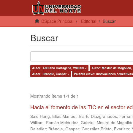
DSpace Principal
Editorial
Buscar
Buscar
Autor: Arellano Cartagena, William ×
Autor: Mestre de Mogollón,
Autor: Brändle, Gaspar ×
Palabra clave: Innovaciones educativas
Mostrando ítems 1-1 de 1
Hacia el fomento de las TIC en el sector e
Said Hung, Elías Manuel
;
Iriarte Diazgranados, Ferna
William
;
Román Meléndez, Gabriel
;
Mestre de Mogollón
Daladier
;
Brändle, Gaspar
;
González Prieto, Evaristo
;