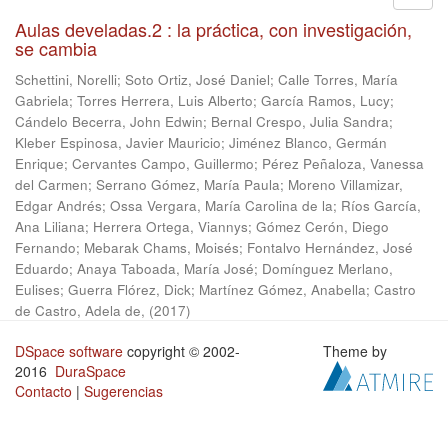
Aulas develadas.2 : la práctica, con investigación,
se cambia
Schettini, Norelli
;
Soto Ortiz, José Daniel
;
Calle Torres, María
Gabriela
;
Torres Herrera, Luis Alberto
;
García Ramos, Lucy
;
Cándelo Becerra, John Edwin
;
Bernal Crespo, Julia Sandra
;
Kleber Espinosa, Javier Mauricio
;
Jiménez Blanco, Germán
Enrique
;
Cervantes Campo, Guillermo
;
Pérez Peñaloza, Vanessa
del Carmen
;
Serrano Gómez, María Paula
;
Moreno Villamizar,
Edgar Andrés
;
Ossa Vergara, María Carolina de la
;
Ríos García,
Ana Liliana
;
Herrera Ortega, Viannys
;
Gómez Cerón, Diego
Fernando
;
Mebarak Chams, Moisés
;
Fontalvo Hernández, José
Eduardo
;
Anaya Taboada, María José
;
Domínguez Merlano,
Eulises
;
Guerra Flórez, Dick
;
Martínez Gómez, Anabella
;
Castro
de Castro, Adela de,
(
2017
)
DSpace software
copyright © 2002-
Theme by
2016
DuraSpace
Contacto
|
Sugerencias