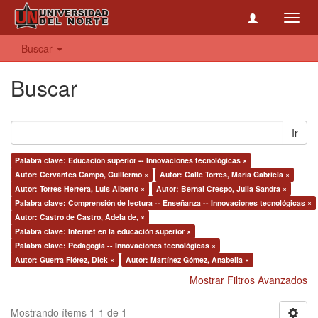
Toggl
navig
Buscar
Buscar
Ir
Palabra clave: Educación superior -- Innovaciones tecnológicas ×
Autor: Cervantes Campo, Guillermo ×
Autor: Calle Torres, María Gabriela ×
Autor: Torres Herrera, Luis Alberto ×
Autor: Bernal Crespo, Julia Sandra ×
Palabra clave: Comprensión de lectura -- Enseñanza -- Innovaciones tecnológicas ×
Autor: Castro de Castro, Adela de, ×
Palabra clave: Internet en la educación superior ×
Palabra clave: Pedagogía -- Innovaciones tecnológicas ×
Autor: Guerra Flórez, Dick ×
Autor: Martínez Gómez, Anabella ×
Mostrar Filtros Avanzados
Mostrando ítems 1-1 de 1