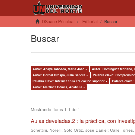
DSpace Principal
Editorial
Buscar
Buscar
Autor: Anaya Taboada, María José ×
Autor: Domínguez Merlano, E
Autor: Bernal Crespo, Julia Sandra ×
Palabra clave: Comprensión 
Palabra clave: Internet en la educación superior ×
Palabra clave:
Autor: Martínez Gómez, Anabella ×
Mostrando ítems 1-1 de 1
Aulas develadas.2 : la práctica, con invest
Schettini, Norelli
;
Soto Ortiz, José Daniel
;
Calle Torres,