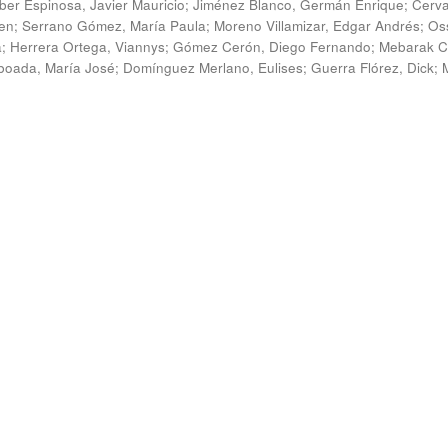
ber Espinosa, Javier Mauricio
;
Jiménez Blanco, Germán Enrique
;
Cerv
en
;
Serrano Gómez, María Paula
;
Moreno Villamizar, Edgar Andrés
;
Os
a
;
Herrera Ortega, Viannys
;
Gómez Cerón, Diego Fernando
;
Mebarak C
boada, María José
;
Domínguez Merlano, Eulises
;
Guerra Flórez, Dick
;