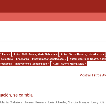
ulises ×
Autor: Calle Torres, María Gabriela ×
Autor: Torres Herrera, Luis Alberto ×
de lectura -- Enseñanza -- Innovaciones tecnológicas ×
Autor: Castro de Castro, Adela
 Pedagogía -- Innovaciones tecnológicas ×
Autor: Guerra Flórez, Dick ×
Mostrar Filtros 
igación, se cambia
 María Gabriela
;
Torres Herrera, Luis Alberto
;
García Ramos, Lucy
;
Cán