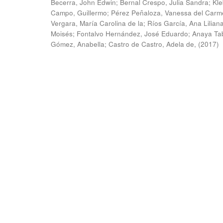
Becerra, John Edwin
;
Bernal Crespo, Julia Sandra
;
Kle
Campo, Guillermo
;
Pérez Peñaloza, Vanessa del Carm
Vergara, María Carolina de la
;
Ríos García, Ana Lilian
Moisés
;
Fontalvo Hernández, José Eduardo
;
Anaya Ta
Gómez, Anabella
;
Castro de Castro, Adela de,
(
2017
)