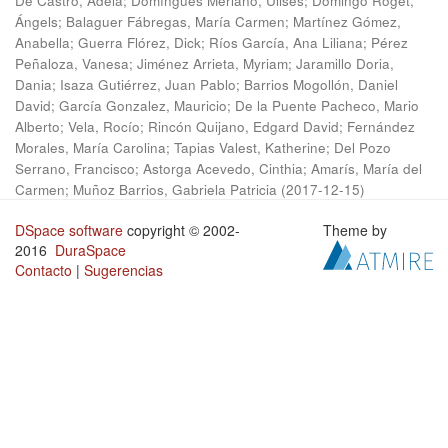
De Castro, Adela
;
Domíngues Merlano, Ulises
;
Domingo Roget,
Ángels
;
Balaguer Fábregas, María Carmen
;
Martínez Gómez,
Anabella
;
Guerra Flórez, Dick
;
Ríos García, Ana Liliana
;
Pérez
Peñaloza, Vanesa
;
Jiménez Arrieta, Myriam
;
Jaramillo Doria,
Dania
;
Isaza Gutiérrez, Juan Pablo
;
Barrios Mogollón, Daniel
David
;
García Gonzalez, Mauricio
;
De la Puente Pacheco, Mario
Alberto
;
Vela, Rocío
;
Rincón Quijano, Edgard David
;
Fernández
Morales, María Carolina
;
Tapias Valest, Katherine
;
Del Pozo
Serrano, Francisco
;
Astorga Acevedo, Cinthia
;
Amarís, María del
Carmen
;
Muñoz Barrios, Gabriela Patricia
(
2017-12-15
)
DSpace software
copyright © 2002-
Theme by
2016
DuraSpace
Contacto
|
Sugerencias