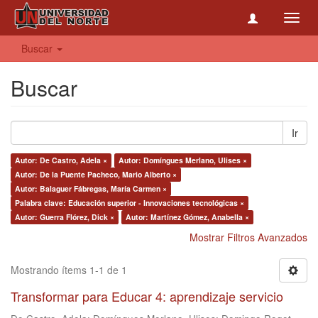
Toggl
navig
Buscar
Buscar
Ir
Autor: De Castro, Adela ×
Autor: Domíngues Merlano, Ulises ×
Autor: De la Puente Pacheco, Mario Alberto ×
Autor: Balaguer Fábregas, María Carmen ×
Palabra clave: Educación superior - Innovaciones tecnológicas ×
Autor: Guerra Flórez, Dick ×
Autor: Martínez Gómez, Anabella ×
Mostrar Filtros Avanzados
Mostrando ítems 1-1 de 1
Transformar para Educar 4: aprendizaje servicio