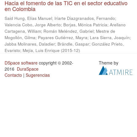
Hacia el fomento de las TIC en el sector educativo
en Colombia
Said Hung, Elías Manuel
;
Iriarte Diazgranados, Fernando
;
Valencia Cobo, Jorge Alberto
;
Borjas, Mónica Patricia
;
Arellano
Cartagena, William
;
Román Meléndez, Gabriel
;
Mestre de
Mogollón, Gilma
;
Payares Gutiérrez, Mayra
;
Lara Sierra, Joaquín
;
Jabba Molinares, Daladier
;
Brändle, Gaspar
;
González Prieto,
Evaristo
;
Mejía, Luis Enrique
(
2015-12
)
DSpace software
copyright © 2002-
Theme by
2016
DuraSpace
Contacto
|
Sugerencias