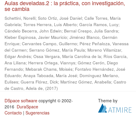
Aulas develadas.2 : la práctica, con investigación,
se cambia
Schettini, Norelli
;
Soto Ortiz, José Daniel
;
Calle Torres, María
Gabriela
;
Torres Herrera, Luis Alberto
;
García Ramos, Lucy
;
Cándelo Becerra, John Edwin
;
Bernal Crespo, Julia Sandra
;
Kleber Espinosa, Javier Mauricio
;
Jiménez Blanco, Germán
Enrique
;
Cervantes Campo, Guillermo
;
Pérez Peñaloza, Vanessa
del Carmen
;
Serrano Gómez, María Paula
;
Moreno Villamizar,
Edgar Andrés
;
Ossa Vergara, María Carolina de la
;
Ríos García,
Ana Liliana
;
Herrera Ortega, Viannys
;
Gómez Cerón, Diego
Fernando
;
Mebarak Chams, Moisés
;
Fontalvo Hernández, José
Eduardo
;
Anaya Taboada, María José
;
Domínguez Merlano,
Eulises
;
Guerra Flórez, Dick
;
Martínez Gómez, Anabella
;
Castro
de Castro, Adela de,
(
2017
)
DSpace software
copyright © 2002-
Theme by
2016
DuraSpace
Contacto
|
Sugerencias